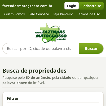
fazendasmatogrosso.com.br
Login
Cadastre-se
Quem Somos
Fale Conosco
Seja Parceiro
Termos de Uso
Buscar por ID, cidade ou palavra-chave
Buscar
Busca de propriedades
Pesquise pelo
ID do anúncio
, pela
cidade
ou por qualquer
palavra-chave
do imóvel.
Filtrar