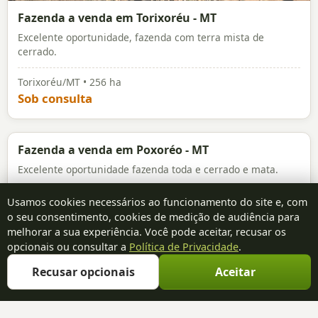
FAZENDA
Fazenda a venda em Paranatinga-MT
Excelente oportunidade de investimento com
infraestrutura completa.
Usamos cookies necessários ao funcionamento do site e, com
Paranatinga/MT • 6.230 ha
o seu consentimento, cookies de medição de audiência para
Sob consulta
melhorar a sua experiência. Você pode aceitar, recusar os
opcionais ou consultar a
Política de Privacidade
.
Recusar opcionais
Aceitar
FAZENDA